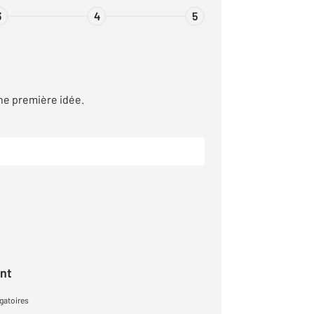
3
4
5
ne première idée.
ant
gatoires