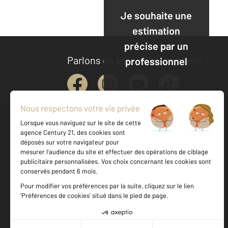
Je souhaite une
estimation
précise par un
Parlons de vous, parlons biens
professionnel
Je demande
une
estimation
Votre agence est notée
Achat
Vente
9,2
/
10