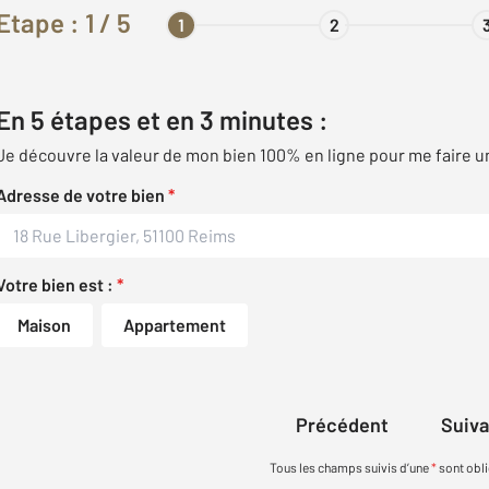
Etape :
1
/ 5
1
2
En 5 étapes et en 3 minutes :
Je découvre la valeur de mon bien 100% en ligne pour me faire u
Adresse de votre bien
*
Votre bien est :
*
Maison
Appartement
Précédent
Suiv
Tous les champs suivis d’une
*
sont obli