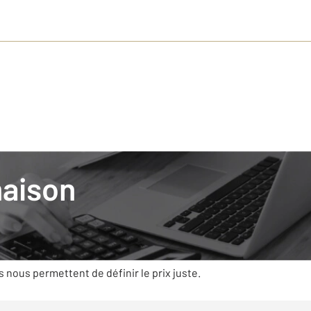
al
maison
mobilier avec CENTURY 21, c’est s’appuyer
t des compétences qui prennent en compte la règlementation, la 
es caractéristiques (état, superficie, exposition…) et la deman
s nous permettent de définir le prix juste.