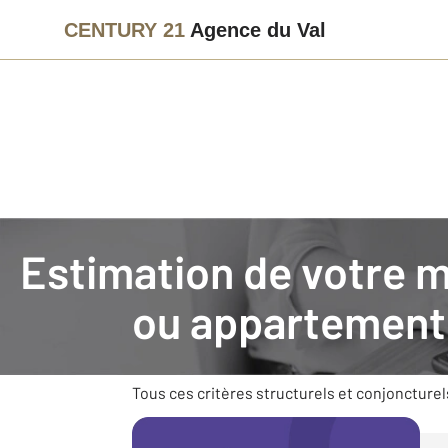
CENTURY 21
Agence du Val
Agence immobilière
Vendre avec CENTURY 21 Agence du V
Estimation de votre 
Faire estimer son bien im
ou appartement
Vendre un bien nécessite des connaissances e
son environnement (commerces, transports), s
Tous ces critères structurels et conjoncturel