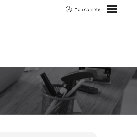
Mon compte
 sur 39 ans de savoir-faire :
fiscalité, l’emplacement, sa localisation,
de.